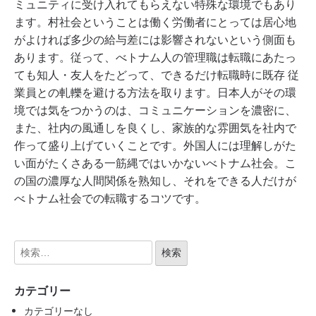
ミュニティに受け入れてもらえない特殊な環境でもあり
ます。村社会ということは働く労働者にとっては居心地
がよければ多少の給与差には影響されないという側面も
あります。従って、べトナム人の管理職は転職にあたっ
ても知人・友人をたどって、できるだけ転職時に既存 従
業員との軋轢を避ける方法を取ります。日本人がその環
境では気をつかうのは、コミュニケーションを濃密に、
また、社内の風通しを良くし、家族的な雰囲気を社内で
作って盛り上げていくことです。外国人には理解しがた
い面がたくさある一筋縄ではいかないべトナム社会。こ
の国の濃厚な人間関係を熟知し、それをできる人だけが
べトナム社会での転職するコツです。
カテゴリー
カテゴリーなし