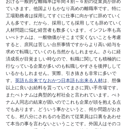
おける一般的な離職率は年間４割～６割の従業員が辞め
ていきます。他国よりもかなり高めの離職率です。特に
工場勤務者は採用してすぐに仕事に向かずに辞めていく
人も多です。だから、採用しても採用
しても辞めていく
人材問題に悩む経営者も数多くいます。インフレ率も高
いべトナムは、一般物価がそこまで安くないことを考慮
すると、庶民は苦しい台所事情ですからより高い給与を
求めて転職していくのも当然かもしれません。さらに
経
済成長が目覚ましい時なので、転職に関しても積極的に
行なっている企業が多いのも転職しやすさを後押しして
いるかもしれません。実際、引き抜きも非常に多いで
す。
英語も出来てなおかつ日本語も出来る人材
は、想像
以上に良いお給料を貰っていてまさに買い手市場です。
またべトナムは典型的な村社会と言われています。べト
ナム人同志の結束が固いのでこれも企業が頭を抱える点
でもあります。どういう事かというと、何か問題がおき
ても、村八分にされるのを恐れて従業員は口裏をあわせ
て本当の事を言わないということです。
外国人はそのコ